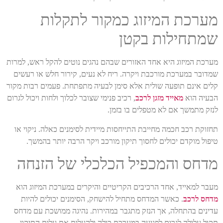
מערכת המיזוג כמקור לתקלות
שמתחילות בקטן
מערכת המיזוג היא אחד האזורים שבהם נהגים נוטים להקל ראש, למרות
שמדובר במערכת מורכבת ויקרה. ריח לא נעים, קירור חלש או רעשים
קלים אינם תופעה שולית אלא סימן לבעיה מתפתחת. פעמים רבות מקור
הבעיה הוא
מאייד מזגן לרכב
, רכיב פנימי שצובר לכלוך ולחות ויכול לגרום
לנזק מתמשך אם לא מטפלים בו בזמן.
תחזוקת רכב חכמה מחייבת התייחסות מיידית לסימנים כאלה. ניקוי או
טיפול מוקדם יכולים לחסוך תיקון מורכב ויקר הרבה יותר בהמשך.
מדחס והמכפיל הכלכלי של הזנחה
מעבר למאייד, אחד הרכיבים הקריטיים והיקרים במערכת המיזוג הוא
מדחס לרכב
. כאשר המדחס מתחיל להישחק, הסימנים יכולים להיות
עדינים בהתחלה, אך הנזק מתגבר במהירות. נהיגה ממושכת עם מדחס
תקול עלולה לגרום לפגיעה במערכת כולה ולהעלות את עלות התיקון