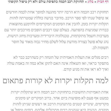
דף הבית
»
בלוג
»
תחזוקת רכב חכמה כתפיסת עולם ולא רק טיפול תקופתי
תחזוקת רכב חכמה היא הרבה יותר מהגעה למוסך אחת לכמה חודשים
או טיפול שנתי לפי ספר הרכב. מדובר בגישה כוללת שמטרתה לזהות
תקלות יקרות בזמן, להבין את הסימנים המקדימים ולהימנע מהוצאות
כבדות שמגיעות בהפתעה. בעולם שבו רכבים הופכים מורכבים יותר עם
מערכות חשמל מתקדמות, טכנולוגיה היברידית ומערכות מיזוג רגישות,
נהג שלא פועל בצורה מודעת עלול לשלם מחיר גבוה מאוד על חוסר
תשומת לב.
רבים מגלים את העלות האמיתית של הזנחה רק כשהרכב כבר לא
מתפקד כראוי, ואז השאלה אינה האם לתקן אלא כמה זה באמת עולה
ואיך לא ראו את זה מגיע קודם.
למה תקלות יקרות לא קורות פתאום
אחת האמיתות החשובות בתחזוקת רכב חכמה היא שתקלות יקרות
כמעט אף פעם לא מופיעות ביום אחד. ברוב המקרים יש סימנים
מקדימים, שינויים קטנים בהתנהגות הרכב או רעשים שניתן לזהות
מוקדם. הבעיה היא שנהגים רבים מתרגלים אליהם, דוחים טיפול או