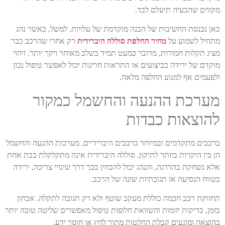
מקווים שהבעיה תיעלם לבד.
כאן נכנסת החשיבות של הבנה מוקדמת של עלויות. למשל, כאשר נהג
מתחיל לשמוע על
מחיר החלפת סוללה היברידית
רק אחרי שהרכב כבר
מציג תקלות חמורות, מדובר כמעט תמיד בשלב מאוחר ויקר יותר. זיהוי
מוקדם של ירידה בביצועים או התראות חריגות יכול לאפשר טיפול נכון
ולפעמים אף למנוע החלפה מלאה.
מערכת ההנעה והחשמל כמקור
להוצאות כבדות
ברכבים מתקדמים ובמיוחד ברכבים היברידיים, מערכות ההנעה והחשמל
הן בין היקרות ביותר לתיקון. סוללה היברידית אינה מתקלקלת בבת אחת
אלא נשחקת בהדרגה, והנהג יכול להבחין בכך דרך שינויי צריכה, ירידה
בטווח הנסיעה או תגובתיות שונה של הרכב.
תחזוקת רכב חכמה כוללת מעקב שוטף ולא רק תגובה לתקלה. אבחון
בזמן, בדיקות יזומות והשוואת חלופות טיפול מאפשרים שליטה טובה יותר
בהוצאה ומונעים קבלת החלטות מתוך לחץ או חוסר ידע.