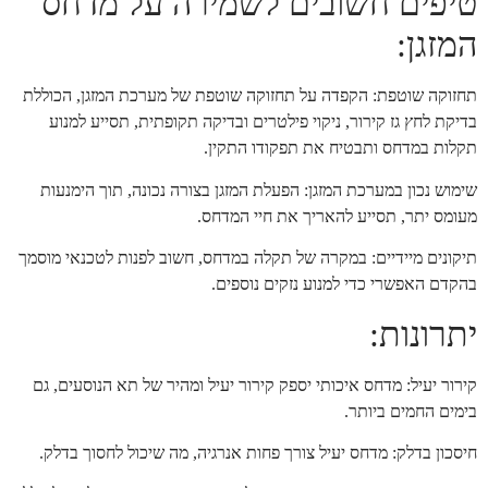
טיפים חשובים לשמירה על מדחס
המזגן:
תחזוקה שוטפת: הקפדה על תחזוקה שוטפת של מערכת המזגן, הכוללת
בדיקת לחץ גז קירור, ניקוי פילטרים ובדיקה תקופתית, תסייע למנוע
תקלות במדחס ותבטיח את תפקודו התקין.
שימוש נכון במערכת המזגן: הפעלת המזגן בצורה נכונה, תוך הימנעות
מעומס יתר, תסייע להאריך את חיי המדחס.
תיקונים מיידיים: במקרה של תקלה במדחס, חשוב לפנות לטכנאי מוסמך
בהקדם האפשרי כדי למנוע נזקים נוספים.
יתרונות:
קירור יעיל: מדחס איכותי יספק קירור יעיל ומהיר של תא הנוסעים, גם
בימים החמים ביותר.
חיסכון בדלק: מדחס יעיל צורך פחות אנרגיה, מה שיכול לחסוך בדלק.