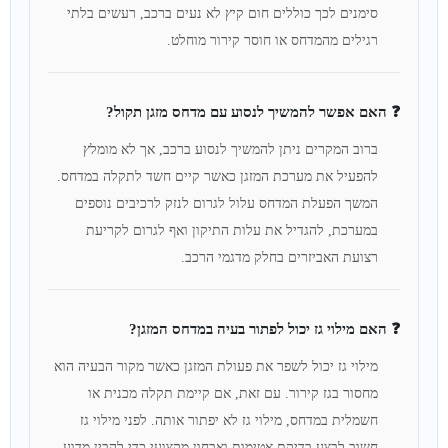
סימנים לכך כוללים חום קיץ לא נעים ברכב, רעשים בלתי
רגילים מהמדחס או חוסר קירור מוחלט.
❓ האם אפשר להמשיך לנסוע עם מדחס מזגן תקול?
ברוב המקרים ניתן להמשיך לנסוע ברכב, אך לא מומלץ
להפעיל את מערכת המזגן כאשר קיים חשד לתקלה במדחס.
המשך הפעלת המדחס עלול לגרום לנזק לרכיבים נוספים
במערכת, להגדיל את עלות התיקון ואף לגרום לקריעת
רצועת האביזרים בחלק מדגמי הרכב.
❓ האם מילוי גז יכול לפתור בעיה במדחס המזגן?
מילוי גז יכול לשפר את פעולת המזגן כאשר מקור הבעיה הוא
מחסור בגז קירור. עם זאת, אם קיימת תקלה מכנית או
חשמלית במדחס, מילוי גז לא יפתור אותה. לפני מילוי גז
חשוב לבצע בדיקת אטימות ואבחון מקצועי כדי להבין מדוע