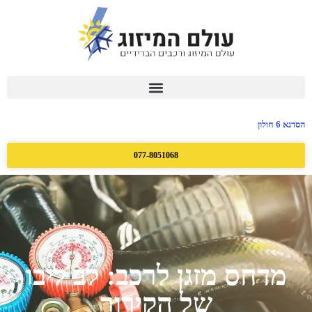
הסדנא 6 חולון
077-8051068
מדחס מזגן לרכב: לב ליבו
של הקירור