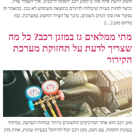
חשוב לדעת איזה סוגי גז למזגן רכב יתאימו לרכבינו, איך לשמור עליו,
וכיצד לזהות בעיות שיכולות להיגרם כתוצאה משימוש לא נכון. במאמר זה
נסקור את סוגי הגזים השונים, נדבר על הציוד החשוב במערכת, כמו
מדחס מזגן […]
מתי ממלאים גז במזגן רכב? כל מה
שצריך לדעת על תחזוקת מערכת
הקירור
מזגן רכב הוא אחד המרכיבים החשובים ביותר בנוחות הנסיעה, במיוחד
בעונות החמות. עם הזמן, מזגן רכב יכול להיתקל בבעיות שונות, אחת מהן