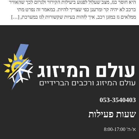
היא חוסר בגז, מצב שעלול לפגוע ביעילות הקירור ולגרום לכך שהאוויר
ברכב לא יהיה קר ומרענן כפי שצריך להיות. במאמר זה נפרט מתי
ממלאים גז במזגן רכב, איך לזהות בעיות שקשורות לגז במערכת, […]
053-3540403⁩
שעות פעילות
א'-ה' 8:00-17:00